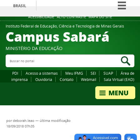
BRASIL
Simplifique!
ACESSIBILIDADE
ALTO CONTRASTE
MAPA DO SITE
Comunica BR
Instituto Federal de Educação, Ciência e Tecnologia de Minas Gerais
Campus Sabará
Participe
Acesso à informação
MINISTÉRIO DA EDUCAÇÃO
Legislação
Buscar no portal
Bus
Canais
PDI
Acesso a sistemas
Meu IFMG
SEI
SUAP
Área de
imprensa
Ouvidoria
Contato
Webmail
Sala Virtual (EAD)
por
deborah.leao
—
última modificação
18/09/2018 07h35