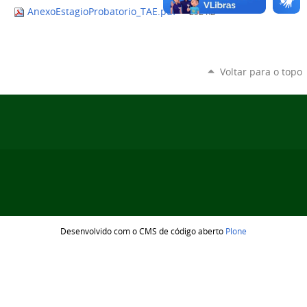
AnexoEstagioProbatorio_TAE.pdf
— 252 KB
Voltar para o topo
Desenvolvido com o CMS de código aberto
Plone