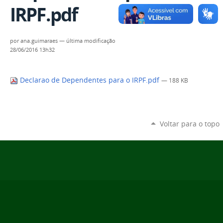
IRPF.pdf
por
ana.guimaraes
—
última modificação
28/06/2016 13h32
Declarao de Dependentes para o IRPF.pdf
— 188 KB
Voltar para o topo