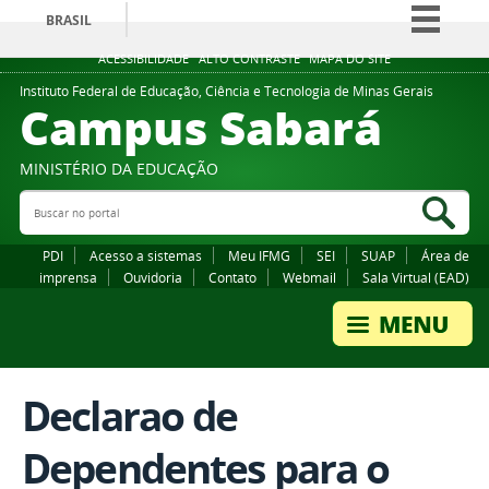
BRASIL
Simplifique!
ACESSIBILIDADE
ALTO CONTRASTE
MAPA DO SITE
Comunica BR
Instituto Federal de Educação, Ciência e Tecnologia de Minas Gerais
Campus Sabará
Participe
Acesso à informação
MINISTÉRIO DA EDUCAÇÃO
Legislação
Buscar no portal
Bus
Canais
PDI
Acesso a sistemas
Meu IFMG
SEI
SUAP
Área de
imprensa
Ouvidoria
Contato
Webmail
Sala Virtual (EAD)
Declarao de
Dependentes para o