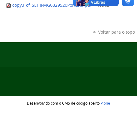
copy3_of_SEI_IFMG0329520Portaria.pdf
— 173 KB
Voltar para o topo
Desenvolvido com o CMS de código aberto
Plone