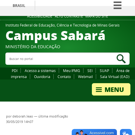
BRASIL
Simplifique!
ACESSIBILIDADE
ALTO CONTRASTE
MAPA DO SITE
Comunica BR
Instituto Federal de Educação, Ciência e Tecnologia de Minas Gerais
Campus Sabará
Participe
Acesso à informação
MINISTÉRIO DA EDUCAÇÃO
Legislação
Buscar no portal
Bus
Canais
PDI
Acesso a sistemas
Meu IFMG
SEI
SUAP
Área de
imprensa
Ouvidoria
Contato
Webmail
Sala Virtual (EAD)
por
deborah.leao
—
última modificação
30/05/2019 14h07