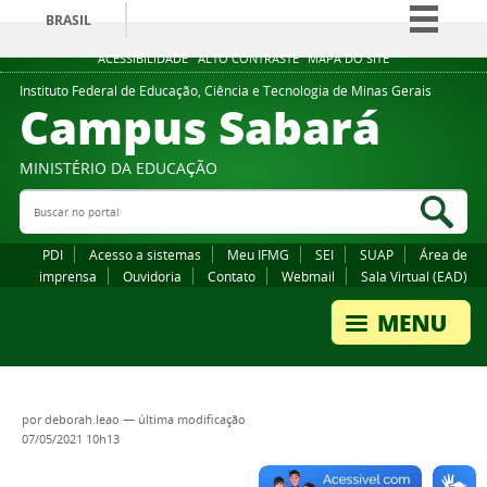
BRASIL
Simplifique!
ACESSIBILIDADE
ALTO CONTRASTE
MAPA DO SITE
Comunica BR
Instituto Federal de Educação, Ciência e Tecnologia de Minas Gerais
Campus Sabará
Participe
Acesso à informação
MINISTÉRIO DA EDUCAÇÃO
Legislação
Buscar no portal
Bus
Canais
PDI
Acesso a sistemas
Meu IFMG
SEI
SUAP
Área de
imprensa
Ouvidoria
Contato
Webmail
Sala Virtual (EAD)
por
deborah.leao
—
última modificação
07/05/2021 10h13