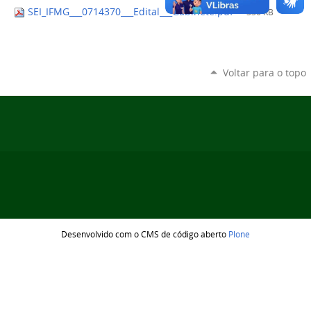
SEI_IFMG___0714370___Edital___Gabinete.pdf
— 336 KB
Voltar para o topo
Desenvolvido com o CMS de código aberto
Plone