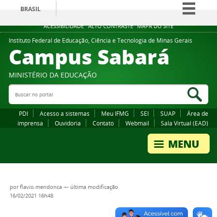
BRASIL
Simplifique!
ACESSIBILIDADE
ALTO CONTRASTE
MAPA DO SITE
Comunica BR
Instituto Federal de Educação, Ciência e Tecnologia de Minas Gerais
Campus Sabará
Participe
Acesso à informação
MINISTÉRIO DA EDUCAÇÃO
Legislação
Buscar no portal
Bus
Canais
PDI
Acesso a sistemas
Meu IFMG
SEI
SUAP
Área de
imprensa
Ouvidoria
Contato
Webmail
Sala Virtual (EAD)
por
flavio.mendonca
—
última modificação
16/02/2021 16h48