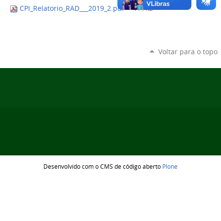
CPI_Relatorio_RAD___2019_2.pdf
— 114 KB
Voltar para o topo
Desenvolvido com o CMS de código aberto
Plone