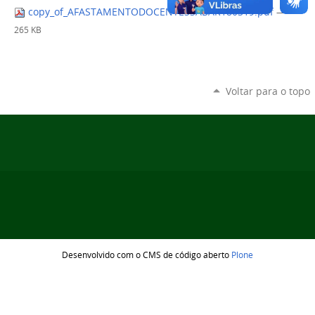
copy_of_AFASTAMENTODOCENTESSABAR180319.pdf
—
265 KB
Voltar para o topo
Desenvolvido com o CMS de código aberto
Plone