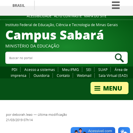
BRASIL
Simplifique!
ACESSIBILIDADE
ALTO CONTRASTE
MAPA DO SITE
Comunica BR
Instituto Federal de Educação, Ciência e Tecnologia de Minas Gerais
Campus Sabará
Participe
Acesso à informação
MINISTÉRIO DA EDUCAÇÃO
Legislação
Buscar no portal
Bus
Canais
PDI
Acesso a sistemas
Meu IFMG
SEI
SUAP
Área de
imprensa
Ouvidoria
Contato
Webmail
Sala Virtual (EAD)
por
deborah.leao
—
última modificação
21/03/2019 07h14