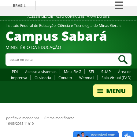
BRASIL
Simplifique!
ACESSIBILIDADE
ALTO CONTRASTE
MAPA DO SITE
Comunica BR
Instituto Federal de Educação, Ciência e Tecnologia de Minas Gerais
Campus Sabará
Participe
Acesso à informação
MINISTÉRIO DA EDUCAÇÃO
Legislação
Buscar no portal
Bus
Canais
PDI
Acesso a sistemas
Meu IFMG
SEI
SUAP
Área de
imprensa
Ouvidoria
Contato
Webmail
Sala Virtual (EAD)
por
flavio.mendonca
—
última modificação
16/03/2018 11h10