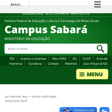
BRASIL
Simplifique!
ACESSIBILIDADE
ALTO CONTRASTE
MAPA DO SITE
Comunica BR
Instituto Federal de Educação, Ciência e Tecnologia de Minas Gerais
Campus Sabará
Participe
Acesso à informação
MINISTÉRIO DA EDUCAÇÃO
Legislação
Buscar no portal
Bus
Canais
PDI
Acesso a sistemas
Meu IFMG
SEI
SUAP
Área de
imprensa
Ouvidoria
Contato
Webmail
Sala Virtual (EAD)
por
deborah.leao
—
última modificação
20/02/2019 14h07