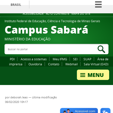
BRASIL
Simplifique!
ACESSIBILIDADE
ALTO CONTRASTE
MAPA DO SITE
Comunica BR
Instituto Federal de Educação, Ciência e Tecnologia de Minas Gerais
Campus Sabará
Participe
Acesso à informação
MINISTÉRIO DA EDUCAÇÃO
Legislação
Buscar no portal
Bus
Canais
PDI
Acesso a sistemas
Meu IFMG
SEI
SUAP
Área de
imprensa
Ouvidoria
Contato
Webmail
Sala Virtual (EAD)
por
deborah.leao
—
última modificação
06/02/2020 10h17