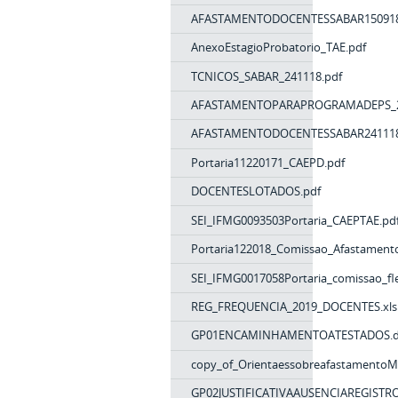
AFASTAMENTODOCENTESSABAR150918
AnexoEstagioProbatorio_TAE.pdf
TCNICOS_SABAR_241118.pdf
AFASTAMENTOPARAPROGRAMADEPS_2
AFASTAMENTODOCENTESSABAR241118
Portaria11220171_CAEPD.pdf
DOCENTESLOTADOS.pdf
SEI_IFMG0093503Portaria_CAEPTAE.pd
Portaria122018_Comissao_Afastament
SEI_IFMG0017058Portaria_comissao_flex
REG_FREQUENCIA_2019_DOCENTES.xls
GP01ENCAMINHAMENTOATESTADOS.d
copy_of_OrientaessobreafastamentoM
GP02JUSTIFICATIVAAUSENCIAREGISTR