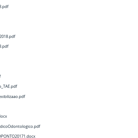
.pdf
018.pdf
.pdf
f
o_TAE.pdf
ibilizaao.pdf
ocx
dicoOdontologico.pdf
OPONTO20171.docx