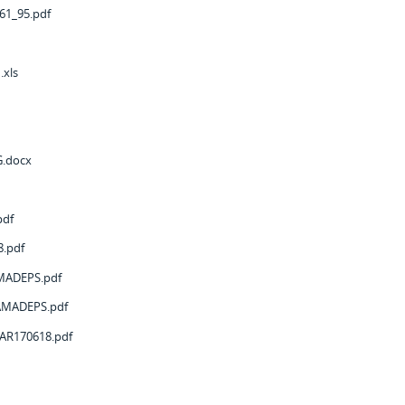
61_95.pdf
.xls
G.docx
df
.pdf
ADEPS.pdf
MADEPS.pdf
R170618.pdf