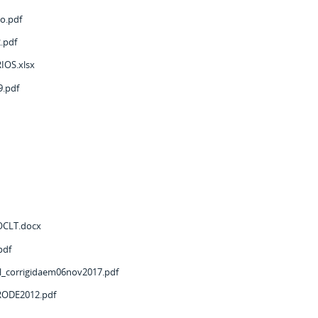
o.pdf
.pdf
IOS.xlsx
.pdf
CLT.docx
pdf
l_corrigidaem06nov2017.pdf
ODE2012.pdf