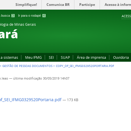
Simplifique!
Comunica BR
Participe
Acesso à infor
 a busca
3
Ir para o rodapé
4
ACESS
ologia de Minas Gerais
ará
 a sistemas
Meu IFMG
SEI
SUAP
Área de imprensa
Ouvidoria
>
GESTÃO DE PESSOAS DOCUMENTOS
>
COPY_OF_SEI_IFMG0329520PORTARIA.PDF
.leao
—
última modificação
30/05/2019 14h07
f_SEI_IFMG0329520Portaria.pdf
— 173 KB