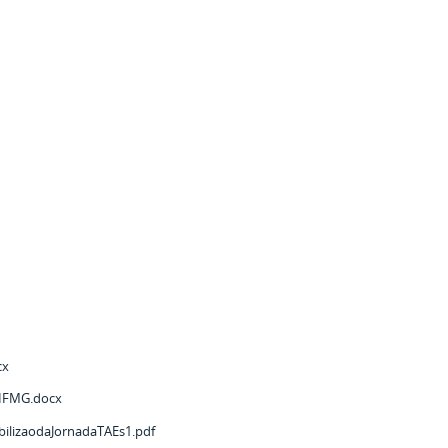
cx
_IFMG.docx
ilizaodaJornadaTAEs1.pdf