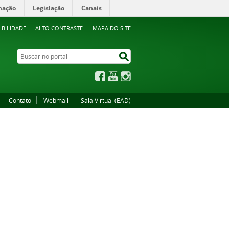
mação
Legislação
Canais
IBILIDADE
ALTO CONTRASTE
MAPA DO SITE
Buscar no portal
Buscar no portal
Facebook
YouTube
Instagram
Contato
Webmail
Sala Virtual (EAD)