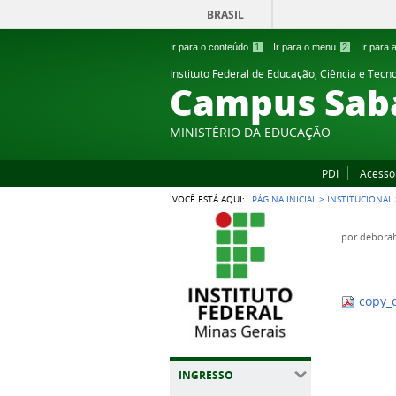
BRASIL
Ir para o conteúdo
1
Ir para o menu
2
Ir para
Instituto Federal de Educação, Ciência e Tecn
Campus Sab
MINISTÉRIO DA EDUCAÇÃO
PDI
Acesso
VOCÊ ESTÁ AQUI:
PÁGINA INICIAL
>
INSTITUCIONAL
por
deborah
copy_o
INGRESSO