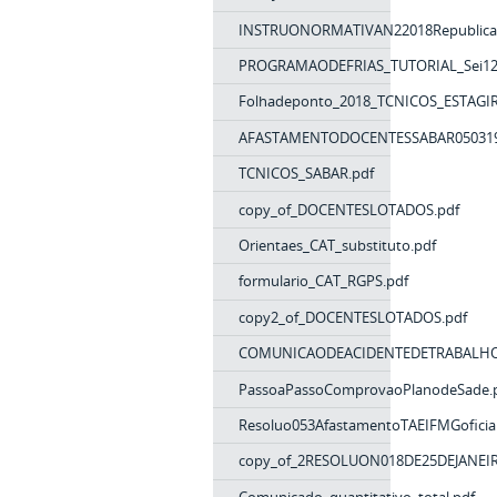
INSTRUONORMATIVAN22018Republica
PROGRAMAODEFRIAS_TUTORIAL_Sei12
Folhadeponto_2018_TCNICOS_ESTAGIR
AFASTAMENTODOCENTESSABAR050319
TCNICOS_SABAR.pdf
copy_of_DOCENTESLOTADOS.pdf
Orientaes_CAT_substituto.pdf
formulario_CAT_RGPS.pdf
copy2_of_DOCENTESLOTADOS.pdf
COMUNICAODEACIDENTEDETRABALHO
PassoaPassoComprovaoPlanodeSade.
Resoluo053AfastamentoTAEIFMGoficia
copy_of_2RESOLUON018DE25DEJANEIR
Comunicado_quantitativo_total.pdf