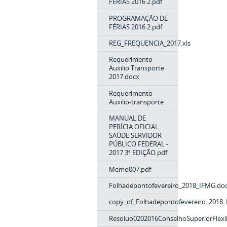
FÉRIAS 2016 2.pdf
PROGRAMAÇÃO DE
FÉRIAS 2016 2.pdf
REG_FREQUENCIA_2017.xls
Requerimento
Auxilio Transporte
2017.docx
Requerimento
Auxilio-transporte
MANUAL DE
PERÍCIA OFICIAL
SAÚDE SERVIDOR
PÚBLICO FEDERAL -
2017 3ª EDIÇÃO.pdf
Memo007.pdf
Folhadepontofevereiro_2018_IFMG.do
copy_of_Folhadepontofevereiro_2018
Resoluo0202016ConselhoSuperiorFlexib