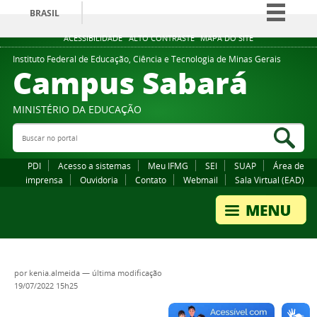
BRASIL
Simplifique!
ACESSIBILIDADE
ALTO CONTRASTE
MAPA DO SITE
Comunica BR
Instituto Federal de Educação, Ciência e Tecnologia de Minas Gerais
Campus Sabará
Participe
Acesso à informação
MINISTÉRIO DA EDUCAÇÃO
Legislação
Buscar no portal
Bus
Canais
PDI
Acesso a sistemas
Meu IFMG
SEI
SUAP
Área de
imprensa
Ouvidoria
Contato
Webmail
Sala Virtual (EAD)
por
kenia.almeida
—
última modificação
19/07/2022 15h25