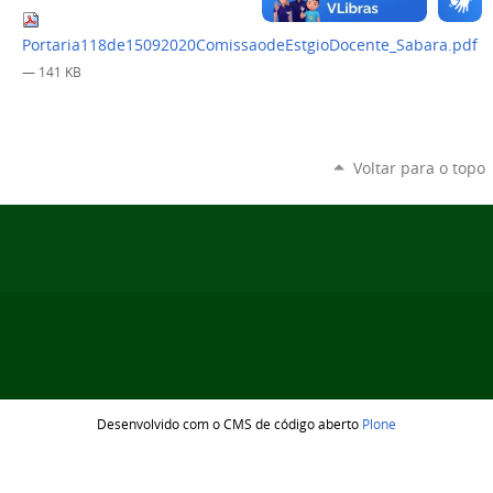
Portaria118de15092020ComissaodeEstgioDocente_Sabara.pdf
— 141 KB
Voltar para o topo
Desenvolvido com o CMS de código aberto
Plone