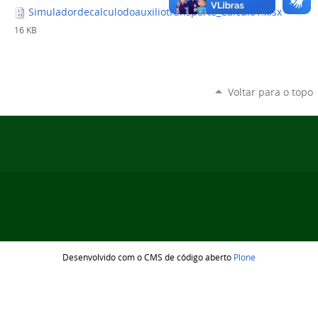
Simuladordecalculodoauxiliotransporte_Calculo1.xlsx
—
16 KB
Voltar para o topo
Desenvolvido com o CMS de código aberto
Plone