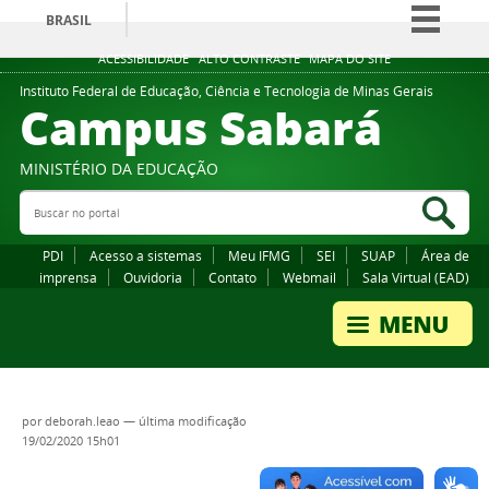
BRASIL
Simplifique!
ACESSIBILIDADE
ALTO CONTRASTE
MAPA DO SITE
Comunica BR
Instituto Federal de Educação, Ciência e Tecnologia de Minas Gerais
Campus Sabará
Participe
Acesso à informação
MINISTÉRIO DA EDUCAÇÃO
Legislação
Buscar no portal
Bus
Canais
PDI
Acesso a sistemas
Meu IFMG
SEI
SUAP
Área de
imprensa
Ouvidoria
Contato
Webmail
Sala Virtual (EAD)
por
deborah.leao
—
última modificação
19/02/2020 15h01