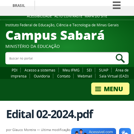
BRASIL
Simplifique!
ACESSIBILIDADE
ALTO CONTRASTE
MAPA DO SITE
Comunica BR
Instituto Federal de Educação, Ciência e Tecnologia de Minas Gerais
Campus Sabará
Participe
Acesso à informação
MINISTÉRIO DA EDUCAÇÃO
Legislação
Buscar no portal
Bus
Canais
PDI
Acesso a sistemas
Meu IFMG
SEI
SUAP
Área de
imprensa
Ouvidoria
Contato
Webmail
Sala Virtual (EAD)
Edital 02-2024.pdf
por
Glauco Moreira
—
última modificação