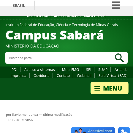
BRASIL
Simplifique!
ACESSIBILIDADE
ALTO CONTRASTE
MAPA DO SITE
Comunica BR
Instituto Federal de Educação, Ciência e Tecnologia de Minas Gerais
Campus Sabará
Participe
Acesso à informação
MINISTÉRIO DA EDUCAÇÃO
Legislação
Buscar no portal
Bus
Canais
PDI
Acesso a sistemas
Meu IFMG
SEI
SUAP
Área de
imprensa
Ouvidoria
Contato
Webmail
Sala Virtual (EAD)
por
flavio.mendonca
—
última modificação
11/06/2019 09h56