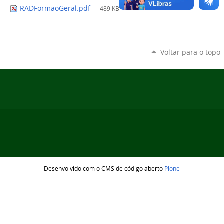
RADFormaoGeral.pdf
— 489 KB
Voltar para o topo
Desenvolvido com o CMS de código aberto
Plone